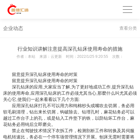
企业动态
查看分类
行业知识讲解注意提高深孔钻床使用寿命的措施
作者：
本站
来源：
云更新
时间：
2022/1/25 9:20:55
次数：
留意提升深孔钻床使用寿命的对策
留意提升深孔钻床使用寿命的对策
深孔钻床的应用,大家应当了解,为了更好地成功工作,提升深孔钻
床的使用寿命,应用深孔钻床的工作必须尤其当心,那麼什么叫尤其必须
关心它,使我们一起来看看以下几个方面:
应用深孔钻床打孔不可以用力和纯棉纱头或嘴吹去切屑，务必用
软毛刷清理，钻出来长切屑，钩破除去。钻埋孔时，麻花钻务必可以
越过工作台子上的孔，或是钻入工件垫下的铁，以防钻坏工作台，麻
花钻务必用钝后立即磨尖。
禁止在驾驶技术情况下衣拆工件，检测剖析工件和转换及其伺服
电机转速比，务必在一个停车场管理情况下开展。刨床无需时需要将