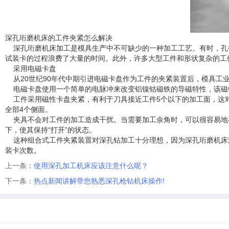
深孔珩磨机床的工件夹紧怎么解决
深孔珩磨机床加工是模具生产中不可缺少的一种加工工艺。有时，孔径
试装卡的过程浪费了大量的时间。此外，许多大型工件和形状复杂的工
采用电磁卡盘
从20世纪90年代中期引进电磁卡盘作为工件的夹紧装置后，模具工
电磁卡盘使用一个简单的电脉冲来改变铝镍钴磁铁的导磁特性，该磁
工件采用磁性卡盘夹紧，有利于刀具接近工件5个以下的加工面，这对
全部4个侧面。
夹具不会对工件的加工造成干扰。当需要加工余角时，可以很容易地在
下，使其保持“打开”的状态。
这种组合式工件夹紧装置对深孔钻加工十分理想，因为深孔珩磨机床液
装卡次数。
上一条：
使用深孔加工机床应该注意什么呢？
下一条：
热点新闻讲解带您熟悉深孔枪钻机床操作!