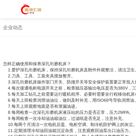
企业动态
怎样正确使用和保养深孔珩磨机床？
1.爱护深孔珩磨机床，保持深孔珩磨机床及附件外观整洁，清洁卫生
2.刀具、工具、工装夹具摆放整齐。
3.深孔珩磨机床操作室门开关、防撞开关等安全保护装置要正常投入
4.每次接通电柜电源开关之前，检查稳压器输出电压是否为380V，
5.每天加工钻孔之前需要运行暖机程序。必要时需要全行程移动机床
6.每天上班检查润滑油油位，做到及时补充，用ISO68号导轨润滑油
7.每天上班观察地面是否有泄漏油迹。
8.每周检查一次深孔珩磨机床液压站的压力是否正常，压力2MPA。
9.每周检查一次冷却油油箱油位，过滤纸是否充足，注意补充。
10.每两个月清洁一次电机后盖、电柜空调、制冷机防护网上的灰尘
11.定期清理冷却油回油箱沉淀杂质，注意观察回油泵出口油压力。