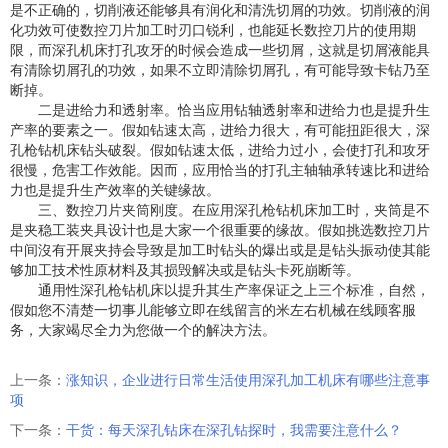
是不正确的，切削液还能够具有润化和清洗切屑的功效。切削液的润
化功效可使数控刀片加工时刃口锐利，也能延长数控刀片的使用期
限，而深孔机床打孔攻牙的时候会造成一些切屑，这就是切屑液能具
有清除切屑孔的功效，如果不立即清除切屑孔，有可能导致卡钻乃至
断掉。
二是进给力和透射率。恰当应用钻轴透射率和进给力也是提升生
产率的要素之一。假如钻速太高，进给力很大，有可能扭距很大，深
孔枪钻机床钻头破裂。假如钻速太低，进给力过小，会使打孔和攻牙
很慢，危害工作效能。因而，应用恰当的打孔主轴轴承转速比和进给
力也是提升生产效率的关键缘故。
三、数控刀片夹筒刚度。在应用深孔枪钻机床加工时，夹筒是不
是夹稳工装夹具设计也是大家一个很重要的缘故。假如挑选数控刀片
中间沒有开展夹持会导致是加工时钻头的爆出或是是钻头振动使其能
够加工技术性原材料及其损毁解决或是钻头卡死崩断等。
通用性深孔枪钻机床以提升其生产率保证之上三个标准，自然，
假如您不清楚一切事儿能够立即在线留言的米左右机械在线顾客服
务，大家竭尽全力为您做一个的解决方法。
上一条：
涨知识，企业进行日常生活使用深孔加工机床有哪些注意事
项
下一条：
干货：每天深孔钻床在深孔钻探时，我需要注意什么？