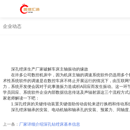
企业动态
深孔镗床生产厂家破解车床主轴振动的缘故
在许多公司数控机床中，因为机床主轴的调速系统软件仍选用多个
术性系统软件的调速是在数控车床不终止开展运行的情况下，由互联网
力，系统开发便会因对于此事激振力造成积A回应而发生振动。这一
学员回应、系统软件企业內部数据信息传送及声辐射源这三个流程方式
家老师解读一下吧：
1.深孔镗床的关键传动装置关键借助传动齿轮来进行换档和传动
深孔镗床轴承的安装、电动机轴和轴承孔的安装、预紧力、同轴度
上一条：
厂家详细介绍深孔钻镗床基本信息