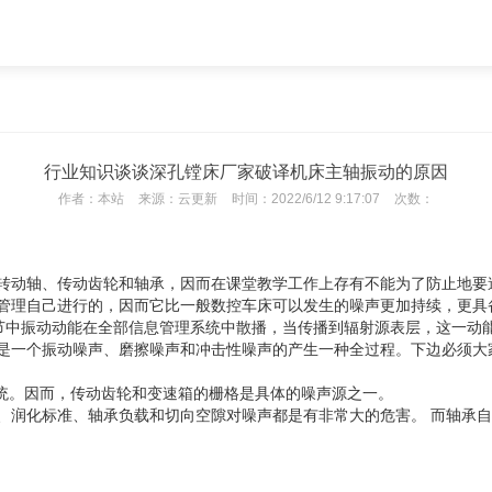
行业知识谈谈深孔镗床厂家破译机床主轴振动的原因
作者：
本站
来源：
云更新
时间：
2022/6/12 9:17:07
次数：
转动轴、传动齿轮和轴承，因而在课堂教学工作上存有不能为了防止地要
管理自己进行的，因而它比一般数控车床可以发生的噪声更加持续，更具
环节中振动动能在全部信息管理系统中散播，当传播到辐射源表层，这一
是一个振动噪声、磨擦噪声和冲击性噪声的产生一种全过程。下边必须大
系统。因而，传动齿轮和变速箱的栅格是具体的噪声源之一。
、润化标准、轴承负载和切向空隙对噪声都是有非常大的危害。 而轴承