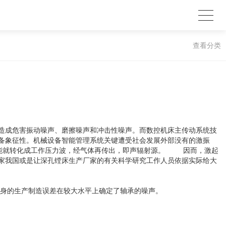
查看分类
造成危害振动噪声、磨擦噪声和冲击性噪声。而数控机床主传动系统技
备象征性。机械设备智能管理系统关键遭受社会发展外部没有的激振
动能就转化成工作压力波，经气体再传出，即声辐射源。 因而，激起
家我国或是让深孔镗床生产厂家的有关科学研究工作人员依据实际给大
自身的生产制造误差在较大水平上确定了轴承的噪声。